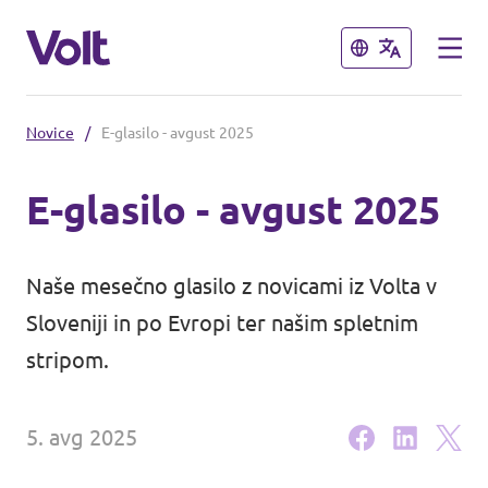
Zapri
Zapri
Novice
/
E-glasilo - avgust 2025
Izberi jezik
E-glasilo - avgust 2025
Program
Naše mesečno glasilo z novicami iz Volta v
O Voltu
Sloveniji in po Evropi ter našim spletnim
Volt Slovenija je uradno
stripom.
ustanovljen kot politična stranka v
Ljudje
Sloveniji!
5. avg 2025
Novice