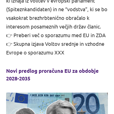
ki izhaja iz volitev v evropski parlament
(Spiteznkandidaten) in ne “vodstva”, ki se bo
vsakokrat brezhrbtenično obračalo k
interesom posameznih večjih držav članic.
👉
Preberi več o sporazumu med EU in ZDA
👉 Skupna izjava Voltov srednje in vzhodne
Evrope o sporazumu XXX
Novi predlog proračuna EU za obdobje
2028-2035