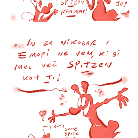
Volt Evropa je hitro rastoče gibanje, ki si
prizadeva za bolj demokratično in federalno
Evropo. Kot prva panevropska stranka želi
preseči nacionalne interese in reševati skupne
izzive, kot so podnebne spremembe,
digitalizacija in socialna pravičnost, ter zgraditi
enotno Evropo na temeljih solidarnosti in
sodelovanja.
Volt Evropa Spletna stran
Volt Ljubljana