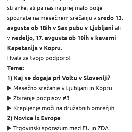
stranke
, ali pa nas najprej malo bolje
spoznate na mesečnem srečanju v
sredo 13.
avgusta ob 18ih v Sax pubu v Ljubljani
ali
v
nedeljo, 17. avgusta ob 10ih v kavarni
Kapetanija v Kopru
.
Hvala za tvojo podporo!
Teme:
1) Kaj se dogaja pri Voltu v Sloveniji?
▶️ Mesečno srečanje v Ljubljani in Kopru
▶️ Zbiranje podpisov #3
▶️ Krepljenje moči na družabnih omrežjih
2) Novice iz Evrope
▶️ Trgovinski sporazum med EU in ZDA