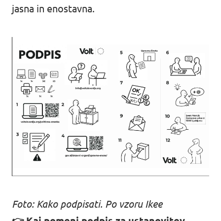
jasna in enostavna.
Foto: Kako podpisati. Po vzoru Ikee
👉 Kaj pomeni podpis za ustanovitev