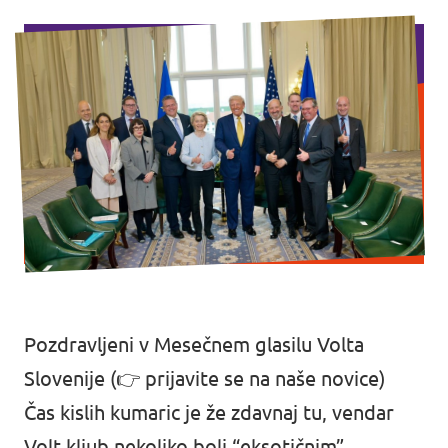
Dogodki
Podprite nas
Pridruži se stranki!
Pozdravljeni v Mesečnem glasilu Volta
Slovenije (👉
prijavite se na naše novice
)
Kontakt
Čas kislih kumaric je že zdavnaj tu, vendar
Volt kljub nekoliko bolj “eksotičnim”