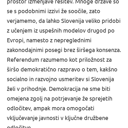
prostor izmenjave rešitev. Mnoge države so
se s podobnimi izzivi že soočile, zato
verjamemo, da lahko Slovenija veliko pridobi
z učenjem iz uspešnih modelov drugod po
Evropi, namesto z nepreglednimi
zakonodajnimi posegi brez širšega konsenza.
Referendum razumemo kot priložnost za
širšo demokratično razpravo o tem, kakšno
socialno in razvojno usmeritev si Slovenija
želi v prihodnje. Demokracija ne sme biti
omejena zgolj na potrjevanje že sprejetih
odločitev, ampak mora omogočati
vključevanje javnosti v ključne družbene
odločitve.