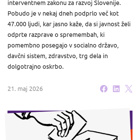
interventnem zakonu za razvoj Slovenije.
Dogodki
Pobudo je v nekaj dneh podprlo več kot
47.000 ljudi, kar jasno kaže, da si javnost želi
odprte razprave o spremembah, ki
pomembno posegajo v socialno državo,
Podprite nas
davčni sistem, zdravstvo, trg dela in
dolgotrajno oskrbo.
Pridruži se stranki!
21. maj 2026
Kontakt