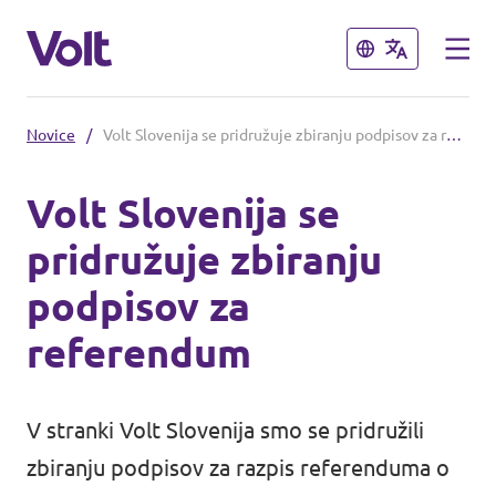
Zapri
Zapri
Novice
/
Volt Slovenija se pridružuje zbiranju podpisov za referendum
Izberi jezik
Volt Slovenija se
pridružuje zbiranju
Program
podpisov za
O Voltu
referendum
Volt Slovenija je uradno
ustanovljen kot politična stranka v
Ljudje
Sloveniji!
V stranki Volt Slovenija smo se pridružili
zbiranju podpisov za razpis referenduma o
Novice