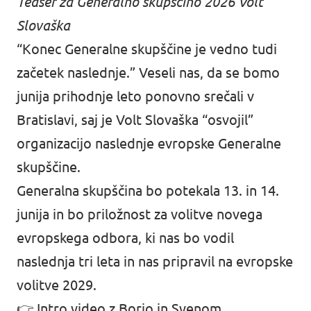
Teaser za Generalno skupščino 2026 Volt
Slovaška
“Konec Generalne skupščine je vedno tudi
začetek naslednje.” Veseli nas, da se bomo
junija prihodnje leto ponovno srečali v
Bratislavi, saj je Volt Slovaška “osvojil”
organizacijo naslednje evropske Generalne
skupščine.
Generalna skupščina bo potekala 13. in 14.
junija in bo priložnost za volitve novega
evropskega odbora, ki nas bo vodil
naslednja tri leta in nas pripravil na evropske
volitve 2029.
👉
Intro video z Borjo in Svenom