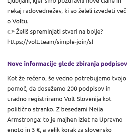
Ljubljani, kjer smo pozdravili nove člane in
nekaj radovednežev, ki so želeli izvedeti več
o Voltu.
👉 Želiš spreminjati stvari na bolje?
https://volt.team/simple-join/sl
Nove informacije glede zbiranja podpisov
Kot že rečeno, še vedno potrebujemo tvojo
pomoč, da dosežemo 200 podpisov in
uradno registriramo Volt Slovenija kot
politično stranko. Z besedami Neila
Armstronga: to je majhen izlet na Upravno
enoto in 3 €, a velik korak za slovensko