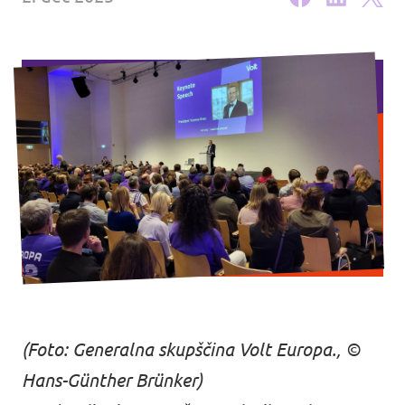
Dogodki
Podprite nas
Pridruži se stranki!
Kontakt
(Foto: Generalna skupščina Volt Europa., ©
Hans-Günther Brünker)