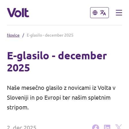
Zapri
Zapri
Novice
/
E-glasilo - december 2025
Izberi jezik
E-glasilo - december
2025
Program
O Voltu
Naše mesečno glasilo z novicami iz Volta v
Volt Slovenija je uradno
Sloveniji in po Evropi ter našim spletnim
ustanovljen kot politična stranka v
Ljudje
stripom.
Sloveniji!
Novice
2. dec 2025