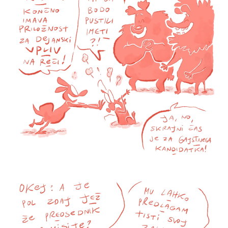
Volt Evropa je hitro rastoče gibanje, ki si
prizadeva za bolj demokratično in federalno
Evropo. Kot prva panevropska stranka želi
preseči nacionalne interese in reševati skupne
izzive, kot so podnebne spremembe,
digitalizacija in socialna pravičnost, ter zgraditi
enotno Evropo na temeljih solidarnosti in
sodelovanja.
Volt Evropa Spletna stran
Volt Ljubljana