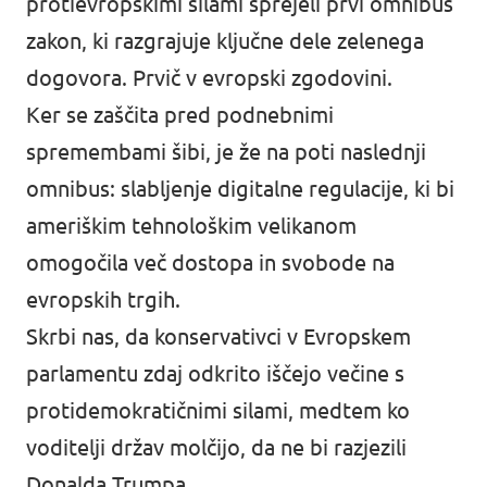
protievropskimi silami sprejeli prvi omnibus
zakon, ki razgrajuje ključne dele zelenega
dogovora. Prvič v evropski zgodovini.
Ker se zaščita pred podnebnimi
spremembami šibi, je že na poti naslednji
omnibus: slabljenje digitalne regulacije, ki bi
ameriškim tehnološkim velikanom
omogočila več dostopa in svobode na
evropskih trgih.
Skrbi nas, da konservativci v Evropskem
parlamentu zdaj odkrito iščejo večine s
protidemokratičnimi silami, medtem ko
voditelji držav molčijo, da ne bi razjezili
Donalda Trumpa.