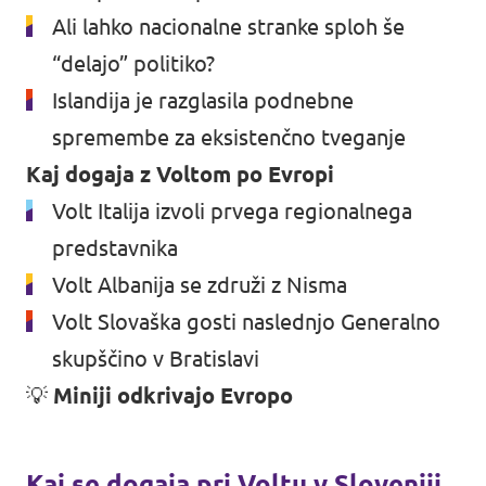
Ali lahko nacionalne stranke sploh še
“delajo” politiko?
Islandija je razglasila podnebne
spremembe za eksistenčno tveganje
Kaj dogaja z Voltom po Evropi
Volt Italija izvoli prvega regionalnega
predstavnika
Volt Albanija se združi z Nisma
Volt Slovaška gosti naslednjo Generalno
skupščino v Bratislavi
💡
Miniji odkrivajo Evropo
Kaj se dogaja pri Voltu v Sloveniji