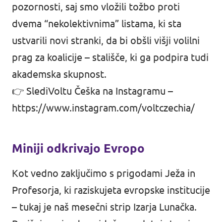
pozornosti, saj smo vložili tožbo proti
Volt Evropa je hitro rastoče gibanje, ki si
prizadeva za bolj demokratično in federalno
dvema “nekolektivnima” listama, ki sta
Evropo. Kot prva panevropska stranka želi
ustvarili novi stranki, da bi obšli višji volilni
preseči nacionalne interese in reševati skupne
prag za koalicije – stališče, ki ga podpira tudi
izzive, kot so podnebne spremembe,
akademska skupnost.
digitalizacija in socialna pravičnost, ter zgraditi
enotno Evropo na temeljih solidarnosti in
👉 SlediVoltu Češka na Instagramu –
sodelovanja.
https://www.instagram.com/voltczechia/
Volt Evropa Spletna stran
Miniji odkrivajo Evropo
Volt Ljubljana
Kot vedno zaključimo s prigodami Ježa in
Profesorja, ki raziskujeta evropske institucije
– tukaj je naš mesečni strip
Izarja Lunačka
.