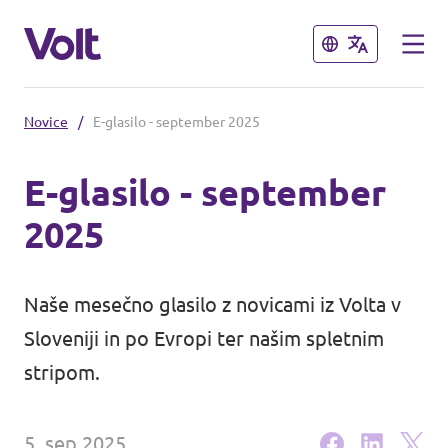
Zapri
Zapri
Novice
/
E-glasilo - september 2025
Izberi jezik
E-glasilo - september
2025
Program
O Voltu
Naše mesečno glasilo z novicami iz Volta v
Volt Slovenija je uradno
Sloveniji in po Evropi ter našim spletnim
ustanovljen kot politična stranka v
Ljudje
stripom.
Sloveniji!
Novice
5. sep 2025