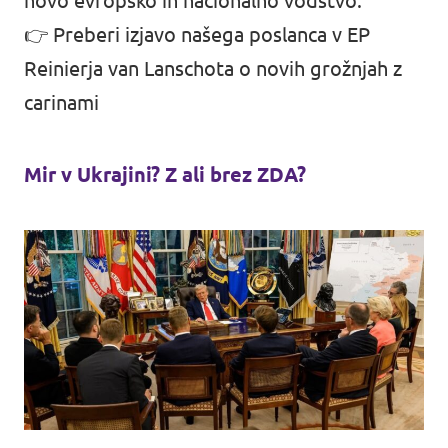
novo evropsko in nacionalno vodstvo.
👉 Preberi izjavo našega poslanca v EP
Reinierja van Lanschota
o novih grožnjah z
carinami
Mir v Ukrajini? Z ali brez ZDA?