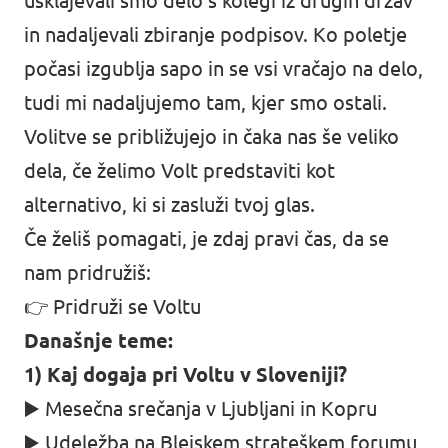
usklajevali smo delo s kolegi iz drugih držav
in nadaljevali zbiranje podpisov. Ko poletje
počasi izgublja sapo in se vsi vračajo na delo,
tudi mi nadaljujemo tam, kjer smo ostali.
Volitve se približujejo in čaka nas še veliko
dela, če želimo Volt predstaviti kot
alternativo, ki si zasluži tvoj glas.
Če želiš pomagati, je zdaj pravi čas, da se
nam pridružiš:
👉
Pridruži se Voltu
Današnje teme:
1) Kaj dogaja pri Voltu v Sloveniji?
▶️ Mesečna srečanja v Ljubljani in Kopru
▶️ Udeležba na Blejskem strateškem forumu