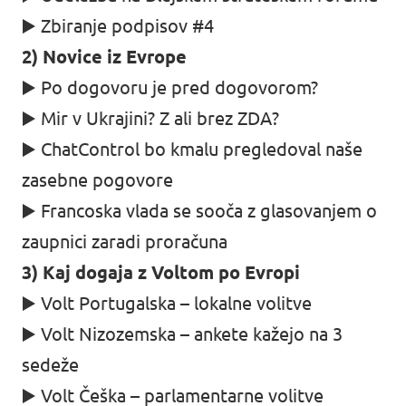
▶️ Zbiranje podpisov #4
2) Novice iz Evrope
▶️ Po dogovoru je pred dogovorom?
▶️ Mir v Ukrajini? Z ali brez ZDA?
▶️ ChatControl bo kmalu pregledoval naše
zasebne pogovore
▶️ Francoska vlada se sooča z glasovanjem o
zaupnici zaradi proračuna
3) Kaj dogaja z Voltom po Evropi
▶️ Volt Portugalska – lokalne volitve
▶️ Volt Nizozemska – ankete kažejo na 3
sedeže
▶️ Volt Češka – parlamentarne volitve