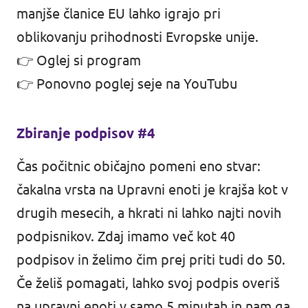
manjše članice EU lahko igrajo pri
oblikovanju prihodnosti Evropske unije.
👉
Oglej si program
👉
Ponovno poglej seje na YouTubu
Zbiranje podpisov #4
Čas počitnic običajno pomeni eno stvar:
čakalna vrsta na Upravni enoti je krajša kot v
drugih mesecih, a hkrati ni lahko najti novih
podpisnikov. Zdaj imamo več kot 40
podpisov in želimo čim prej priti tudi do 50.
Če želiš pomagati, lahko svoj podpis overiš
na upravni enoti v samo 5 minutah in nam ga