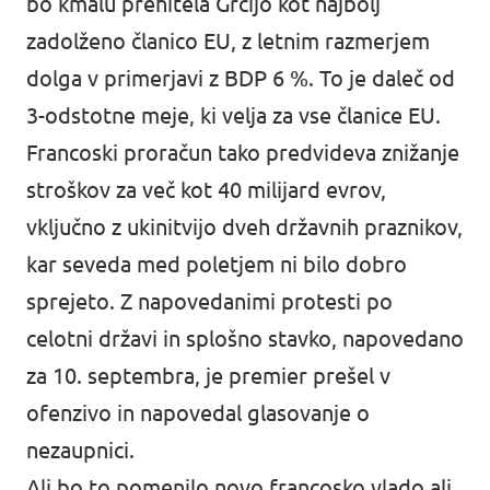
bo kmalu prehitela Grčijo kot najbolj
zadolženo članico EU, z letnim razmerjem
dolga v primerjavi z BDP 6 %. To je daleč od
3-odstotne meje, ki velja za vse članice EU.
Francoski proračun tako predvideva znižanje
stroškov za več kot 40 milijard evrov,
vključno z ukinitvijo dveh državnih praznikov,
kar seveda med poletjem ni bilo dobro
sprejeto. Z napovedanimi protesti po
celotni državi in splošno stavko, napovedano
za 10. septembra, je premier prešel v
ofenzivo in napovedal glasovanje o
nezaupnici.
Ali bo to pomenilo novo francosko vlado ali