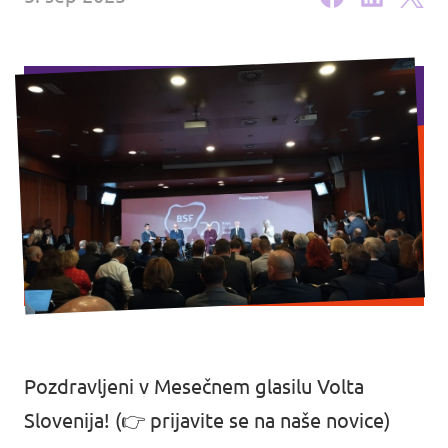
Dogodki
Podprite nas
Pridruži se stranki!
Kontakt
Pozdravljeni v Mesečnem glasilu Volta
Slovenija! (👉
prijavite se na naše novice
)