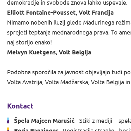
demokracije in svobode znova lahko uspevale.
Elliott Fontaine-Pousset, Volt Francija
Nimamo nobenih iluzij glede Madurinega režima:
sprejeti teptanja mednarodnega prava. To amer
naj storijo enako!
Melvyn Kuetgens, Volt Belgija
Podobna sporočila za javnost objavljajo tudi pogl
Volta Avstrija, Volta Madžarska, Volta Belgija in 
Kontact
Špela Majcen Marušič
- Stiki z mediji -
spel
Borja Ranzinger
- Registracija stranke -
borj