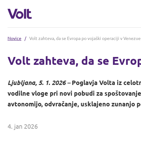
Novice
/
Volt zahteva, da se Evropa po vojaški operaciji v Venezue
Izberi jezik
Volt zahteva, da se Evrop
Program
Ljubljana, 5. 1. 2026 –
Poglavja Volta iz celo
O Voltu
vodilne vloge pri novi pobudi za spoštovanj
Volt Slovenija je uradno ustanovljen 
avtonomijo, odvračanje, usklajeno zunanjo po
Ljudje
4. jan 2026
Novice