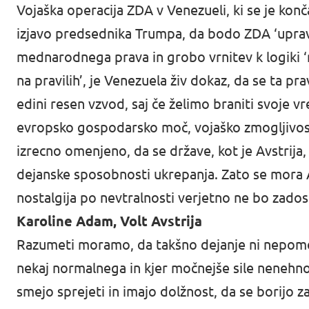
Vojaška operacija ZDA v Venezueli, ki se je ko
izjavo predsednika Trumpa, da bodo ZDA ‘upravl
mednarodnega prava in grobo vrnitev k logiki 
na pravilih’, je Venezuela živ dokaz, da se ta p
edini resen vzvod, saj če želimo braniti svoje vr
evropsko gospodarsko moč, vojaško zmogljivost,
izrecno omenjeno, da se države, kot je Avstrija
dejanske sposobnosti ukrepanja. Zato se mora Avs
nostalgija po nevtralnosti verjetno ne bo zados
Karoline Adam, Volt Avstrija
Razumeti moramo, da takšno dejanje ni nepomem
nekaj normalnega in kjer močnejše sile nenehno 
smejo sprejeti in imajo dolžnost, da se borijo 