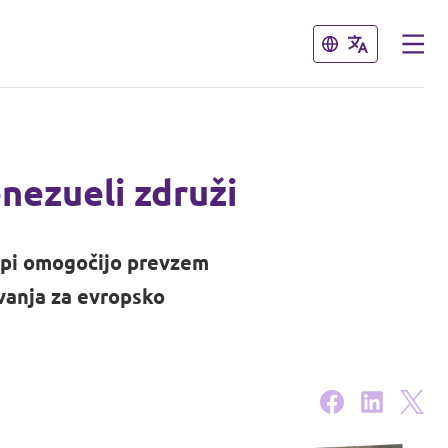
Zapri
Zapri
enezueli združi
ropi omogočijo prevzem
vanja za evropsko