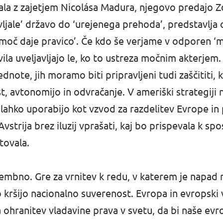
nčala z zajetjem Nicolása Madura, njegovo predajo
jale’ državo do ‘urejenega prehoda’, predstavlja o
‘moč daje pravico’. Če kdo še verjame v odporen ‘
ravila uveljavljajo le, ko to ustreza močnim akterje
ednote, jih moramo biti pripravljeni tudi zaščititi,
 avtonomijo in odvračanje. V ameriški strategiji n
, lahko uporabijo kot vzvod za razdelitev Evrope i
trija brez iluzij vprašati, kaj bo prispevala k spo
tovala.
bno. Gre za vrnitev k redu, v katerem je napad 
kršijo nacionalno suverenost. Evropa in evropski v
za ohranitev vladavine prava v svetu, da bi naše ev