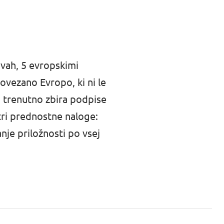
avah, 5 evropskimi
ovezano Evropo, ki ni le
a trenutno zbira podpise
 tri prednostne naloge:
anje priložnosti po vsej