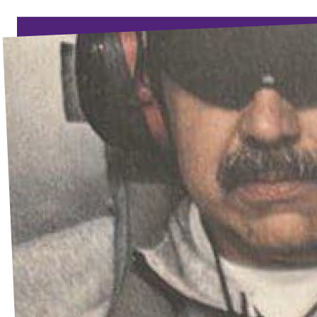
Dogodki
Podprite nas
Pridruži se stranki!
Kontakt