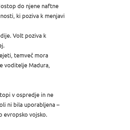
 dostop do njene naftne
nosti, ki poziva k menjavi
ije. Volt poziva k
j.
ejeti, temveč mora
e voditelje Madura,
topi v ospredje in ne
li ni bila uporabljena –
jo evropsko vojsko.