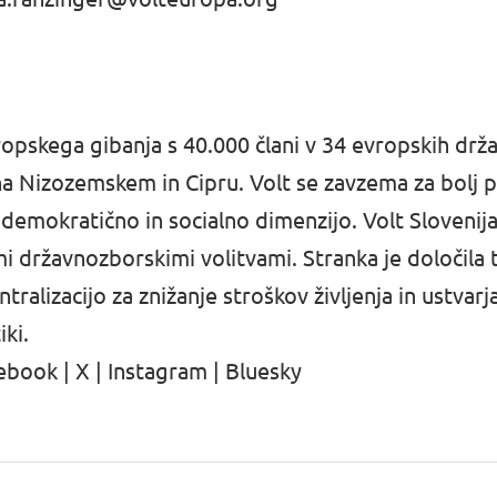
vropskega gibanja s 40.000 člani v 34 evropskih drž
a Nizozemskem in Cipru. Volt se zavzema za bolj p
 demokratično in socialno dimenzijo. Volt Slovenij
mi državnozborskimi volitvami. Stranka je določila
tralizacijo za znižanje stroškov življenja in ustvarj
iki.
ebook
|
X
|
Instagram
|
Bluesky