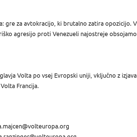
 gre za avtokracijo, ki brutalno zatira opozicijo
iško agresijo proti Venezueli najostreje obsojamo
avja Volta po vsej Evropski uniji, vključno z izjav
Volta Francija.
a.majcen@volteuropa.org
a.ranzinger@volteuropa.org