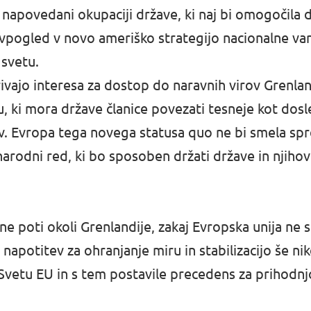
 napovedani okupaciji države, ki naj bi omogočila
 vpogled v novo ameriško strategijo nacionalne var
svetu.
ivajo interesa za dostop do naravnih virov Grenland
 ki mora države članice povezati tesneje kot dosle
. Evropa tega novega statusa quo ne bi smela spr
arodni red, ki bo sposoben držati države in njihov
e poti okoli Grenlandije, zakaj Evropska unija ne s
potitev za ohranjanje miru in stabilizacijo še niko
 Svetu EU in s tem postavile precedens za prihodn