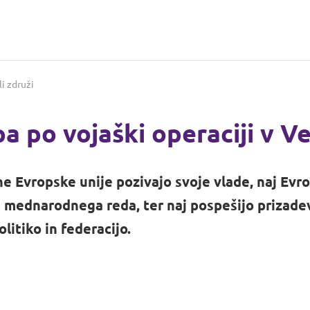
li združi
a po vojaški operaciji v V
tne Evropske unije pozivajo svoje vlade, naj Ev
e mednarodnega reda, ter naj pospešijo prizade
kot politična stranka v Sloveniji!
litiko in federacijo.