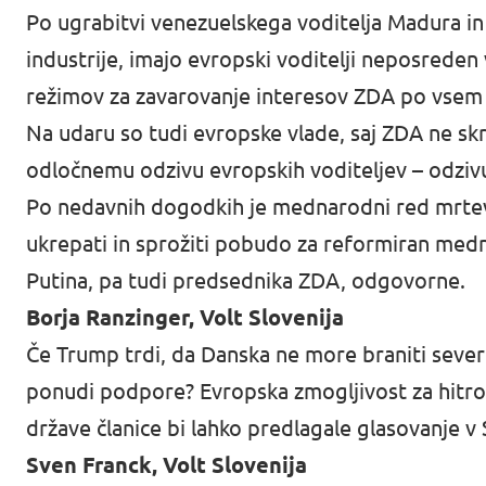
Po ugrabitvi venezuelskega voditelja Madura in
industrije, imajo evropski voditelji neposreden
režimov za zavarovanje interesov ZDA po vsem 
Na udaru so tudi evropske vlade, saj ZDA ne skr
odločnemu odzivu evropskih voditeljev – odzivu,
Po nedavnih dogodkih je mednarodni red mrtev
ukrepati in sprožiti pobudo za reformiran medn
Putina, pa tudi predsednika ZDA, odgovorne.
Borja Ranzinger, Volt Slovenija
Če Trump trdi, da Danska ne more braniti severn
ponudi podpore? Evropska zmogljivost za hitro na
države članice bi lahko predlagale glasovanje v
Sven Franck, Volt Slovenija