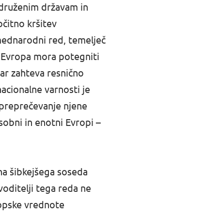
 Združenim državam in
čitno kršitev
mednarodni red, temelječ
m. Evropa mora potegniti
 kar zahteva resnično
acionalne varnosti je
n preprečevanje njene
sobni in enotni Evropi –
na šibkejšega soseda
oditelji tega reda ne
ropske vrednote