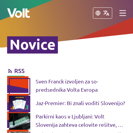
Zapri
Zapri
Novice
Izberi jezik
RSS
Program
Sven Franck izvoljen za so-
O Voltu
predsednika Volta Evropa
Volt Slovenija je uradno
ustanovljen kot politična stranka v
Jaz-Premier: Bi znali voditi Slovenijo?
Ljudje
Sloveniji!
Parkirni kaos v Ljubljani: Volt
Slovenija zahteva celovite rešitve, ne
Novice