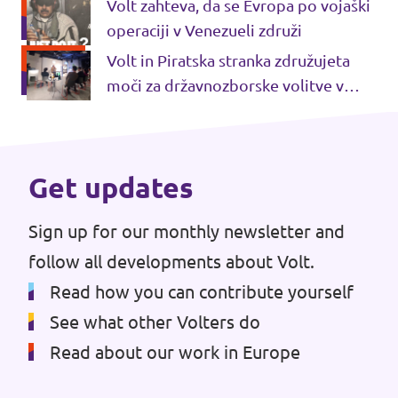
le polnjenje proračuna na plečih
Volt zahteva, da se Evropa po vojaški
občanov
Dogodki
operaciji v Venezueli združi
Volt in Piratska stranka združujeta
moči za državnozborske volitve v
Sloveniji
Podprite nas
Get updates
Pridruži se stranki!
Sign up for our monthly newsletter and
follow all developments about Volt.
Read how you can contribute yourself
See what other Volters do
Kontakt
Read about our work in Europe