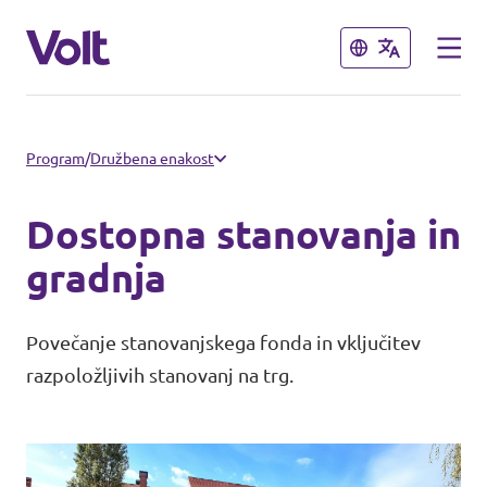
Zapri
Zapri
Izberi jezik
Program
/
Družbena enakost
Dostopna stanovanja in
Program
gradnja
O Voltu
Volt Slovenija je uradno
Povečanje stanovanjskega fonda in vključitev
razpoložljivih stanovanj na trg.
ustanovljen kot politična stranka v
Ljudje
Sloveniji!
Novice