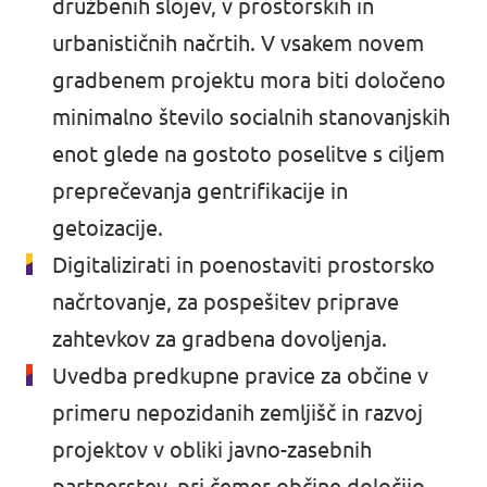
družbenih slojev, v prostorskih in
urbanističnih načrtih. V vsakem novem
gradbenem projektu mora biti
določeno
minimalno število socialnih
stanovanjskih
enot glede na gostoto poselitve s ciljem
preprečevanja gentrifikacije in
getoizacije.
Digitalizirati in poenostaviti prostorsko
načrtovanje, za pospešitev priprave
zahtevkov za gradbena dovoljenja.
Uvedba predkupne pravice za občine v
primeru nepozidanih zemljišč in razvoj
projektov v obliki javno-zasebnih
partnerstev, pri čemer občine določijo