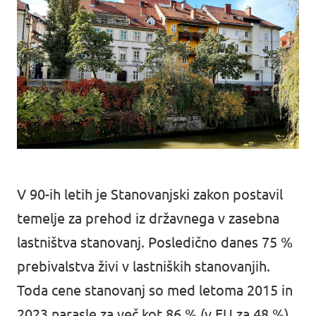
Dogodki
Podprite nas
Pridruži se stranki!
V 90-ih letih je Stanovanjski zakon postavil
temelje za prehod iz državnega v zasebna
lastništva stanovanj. Posledično danes
75 %
prebivalstva živi v lastniških stanovanjih
.
Kontakt
Toda
cene stanovanj so med letoma 2015 in
2023
narasle za več kot 86 % (v EU za 48 %),